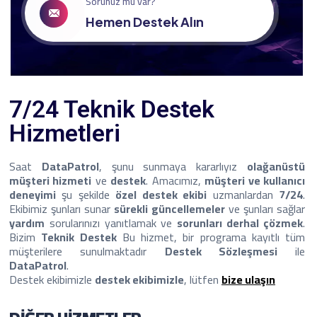
Sorunuz mu var?
Hemen Destek Alın
7/24 Teknik Destek
Hizmetleri
Saat
DataPatrol
, şunu sunmaya kararlıyız
olağanüstü
müşteri hizmeti
ve
destek
. Amacımız,
müşteri ve kullanıcı
deneyimi
şu şekilde
özel destek ekibi
uzmanlardan
7/24
.
Ekibimiz şunları sunar
sürekli güncellemeler
ve şunları sağlar
yardım
sorularınızı yanıtlamak ve
sorunları derhal çözmek
.
Bizim
Teknik Destek
Bu hizmet, bir programa kayıtlı tüm
müşterilere sunulmaktadır
Destek Sözleşmesi
ile
DataPatrol
.
Destek ekibimizle
destek ekibimizle
, lütfen
bize ulaşın