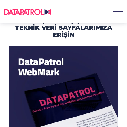
BASITLEŞTIRILMIŞ ÇÖZÜMLER:
TEKNIK VERI SAYFALARIMIZA
ERIŞIN